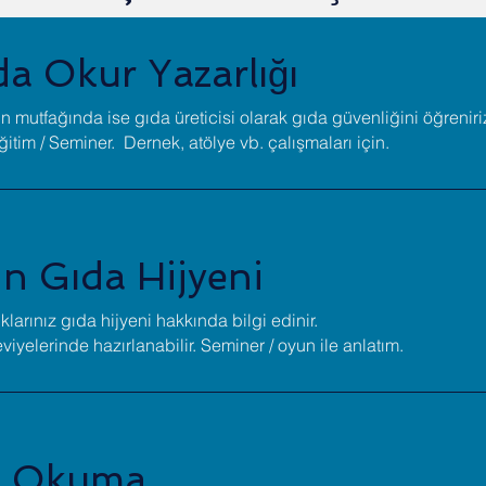
da Okur Yazarlığı
in mutfağında ise gıda üreticisi olarak gıda güvenliğini öğreniri
ğitim / Seminer. Dernek, atölye vb. çalışmaları için.
in Gıda Hijyeni
larınız gıda hijyeni hakkında bilgi edinir.
eviyelerinde hazırlanabilir. Seminer / oyun ile anlatım.
ti Okuma