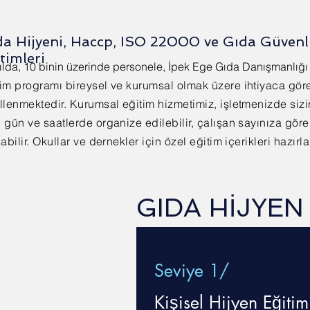
da Hijyeni, Haccp, ISO 22000 ve Gıda Güvenl
timleri
ılda, 10 binin üzerinde personele, İpek Ege Gıda Danışmanlığı i
tim programı bireysel ve kurumsal olmak üzere ihtiyaca gör
llenmektedir. Kurumsal eğitim hizmetimiz, işletmenizde sizi
 gün ve saatlerde organize edilebilir, çalışan sayınıza gör
labilir.​ Okullar ve dernekler için özel eğitim içerikleri hazır
GIDA HİJYEN 
Seviye 1/
Kişisel Hijyen Eğitim