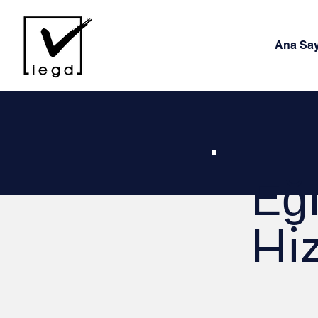
Ana Say
Eğ
Hi