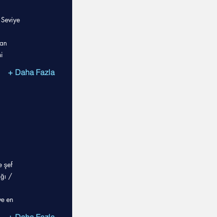
 Seviye
lan
i
+ Daha Fazla
e şef
ığı /
ve en