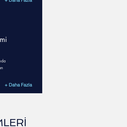
+ Daha Fazla
imi
gıda
an
+ Daha Fazla
MLERİ