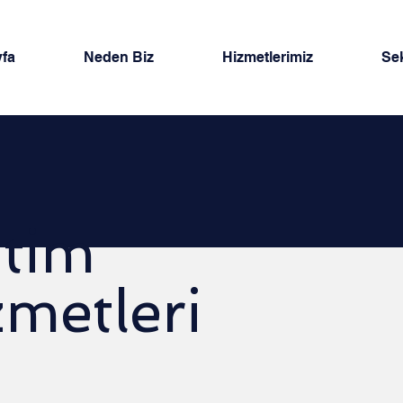
fa
Neden Biz
Hizmetlerimiz
Sek
itim
zmetleri