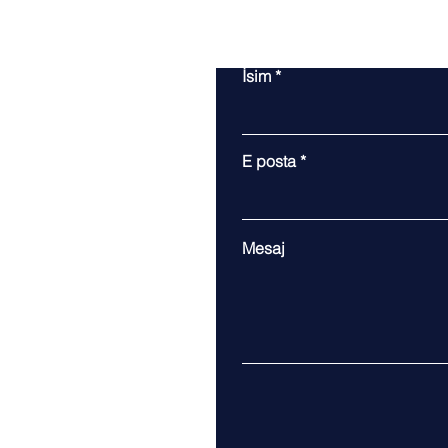
İsim
E posta
Mesaj