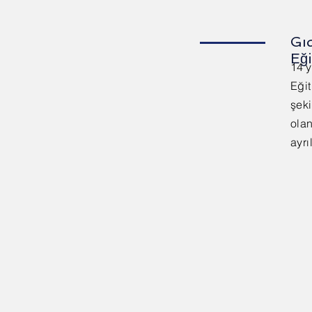
Gı
Eği
14 y
Eği
şeki
olan
ayrı