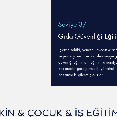
Seviye 3/
Gıda Güvenliği Eğit
İşletme sahibi,
yönetici, executive şef
ve junior yöneticiler için ileri seviye 
güvenliği eğitimidir. eğitimi tamamly
katılımcılar gıda güvenliği yönetimi
hakkında bilgilenmiş olurlar.
KİN & ÇOCUK & İŞ EĞİTİ