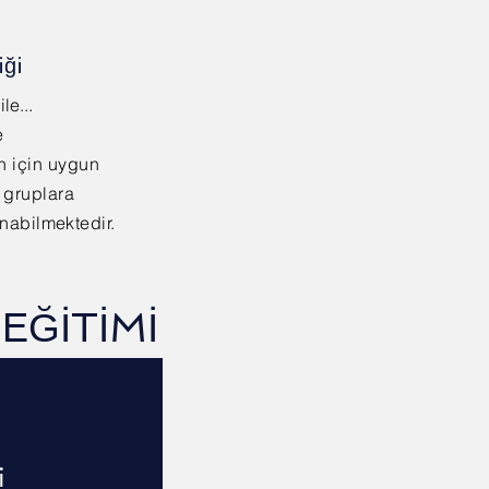
iği
le...
e
n için uygun
e gruplara
lanabilmektedir.
EĞİTİMİ
i