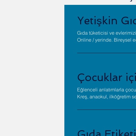
Yetişkin Gı
Gıda tüketicisi ve evlerimiz
Online / yerinde. Bireysel e
Çocuklar iç
Eğlenceli anlatımlarla çocuk
Kreş, anaokul, ilköğretim s
Gıda Etike