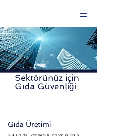
Sizin
Sektörünüz için
Gıda Güvenliği
Gıda Üretimi
Kuru gıda, konserve, donmuş ürün,